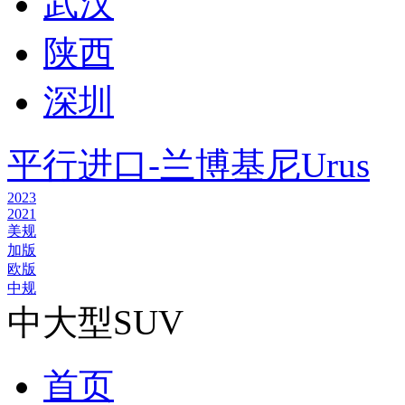
武汉
陕西
深圳
平行进口-兰博基尼Urus
2023
2021
美规
加版
欧版
中规
中大型SUV
首页