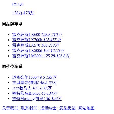
RS Q8
178万-178万
同品牌车系
雷克萨斯LX600
128.8-210万
雷克萨斯LX700h
125-155万
雷克萨斯LX570
168-258万
雷克萨斯LX500d
166-172.5万
雷克萨斯LM300h
125.28-126.8万
同价位车系
道奇公羊1500
49.5-135万
丰田塞纳(赛那)
48.5-60万
Jeep牧马人
43.5-137万
福特烈马Bronco
45-134万
福特Mustang(野马)
30-126万
关于我们
|
联系我们
|
招贤纳士
|
意见反馈
|
网站地图