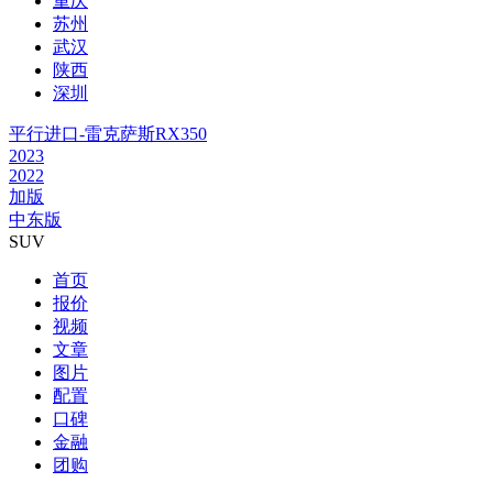
重庆
苏州
武汉
陕西
深圳
平行进口-雷克萨斯RX350
2023
2022
加版
中东版
SUV
首页
报价
视频
文章
图片
配置
口碑
金融
团购