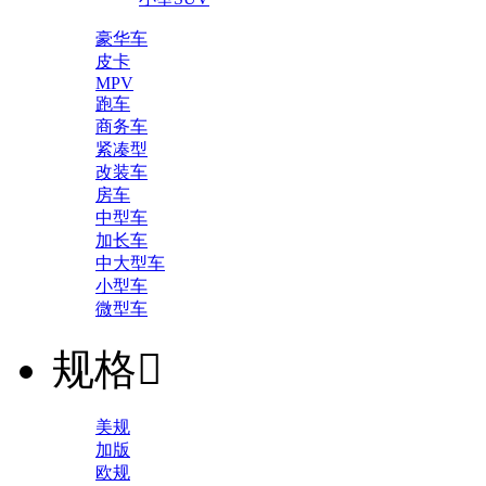
豪华车
皮卡
MPV
跑车
商务车
紧凑型
改装车
房车
中型车
加长车
中大型车
小型车
微型车
规格

美规
加版
欧规